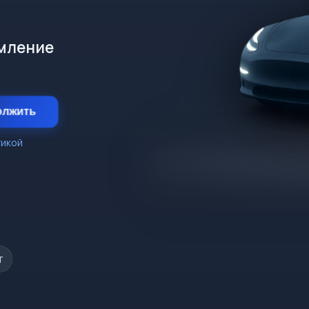
рмление
олжить
тикой
т