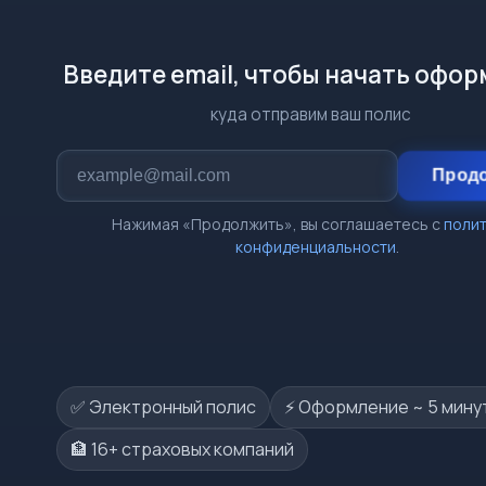
Введите email, чтобы начать офо
куда отправим ваш полис
Прод
Нажимая «Продолжить», вы соглашаетесь с
поли
конфиденциальности
.
✅ Электронный полис
⚡️ Оформление ~ 5 мину
🏦 16+ страховых компаний