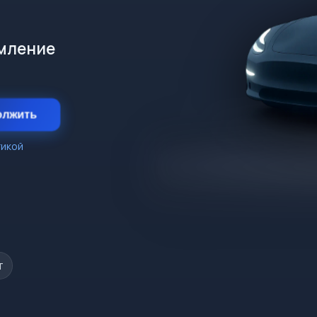
рмление
олжить
тикой
т