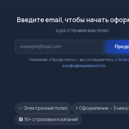
Введите email, чтобы начать офо
куда отправим ваш полис
Прод
Нажимая «Продолжить», вы соглашаетесь с
поли
конфиденциальности
.
✅ Электронный полис
⚡️ Оформление ~ 5 мину
🏦 16+ страховых компаний