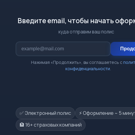
Введите email, чтобы начать офо
куда отправим ваш полис
Прод
Нажимая «Продолжить», вы соглашаетесь с
поли
конфиденциальности
.
✅ Электронный полис
⚡️ Оформление ~ 5 мину
🏦 16+ страховых компаний