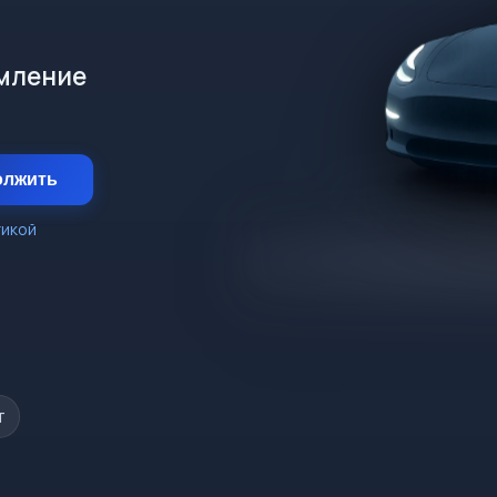
рмление
олжить
тикой
т