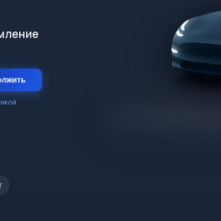
рмление
олжить
тикой
т