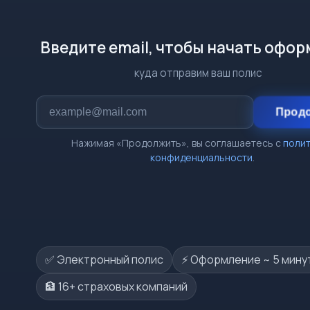
Введите email, чтобы начать офо
куда отправим ваш полис
Прод
Нажимая «Продолжить», вы соглашаетесь с
поли
конфиденциальности
.
✅ Электронный полис
⚡️ Оформление ~ 5 мину
🏦 16+ страховых компаний