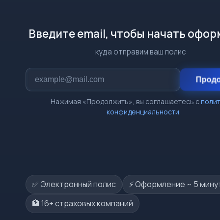
Введите email, чтобы начать офо
куда отправим ваш полис
Прод
Нажимая «Продолжить», вы соглашаетесь с
поли
конфиденциальности
.
✅ Электронный полис
⚡️ Оформление ~ 5 мину
🏦 16+ страховых компаний