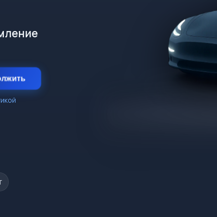
рмление
олжить
тикой
т