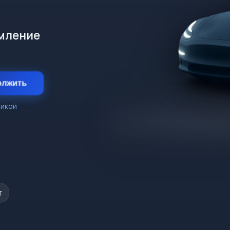
рмление
олжить
тикой
т