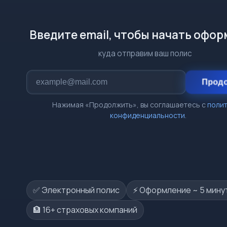
Введите email, чтобы начать офо
куда отправим ваш полис
Прод
Нажимая «Продолжить», вы соглашаетесь с
поли
конфиденциальности
.
✅ Электронный полис
⚡️ Оформление ~ 5 мину
🏦 16+ страховых компаний