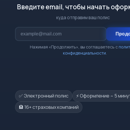
Введите email, чтобы начать офо
куда отправим ваш полис
Прод
Нажимая «Продолжить», вы соглашаетесь с
поли
конфиденциальности
.
✅ Электронный полис
⚡️ Оформление ~ 5 мину
🏦 16+ страховых компаний