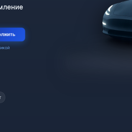
рмление
олжить
тикой
т