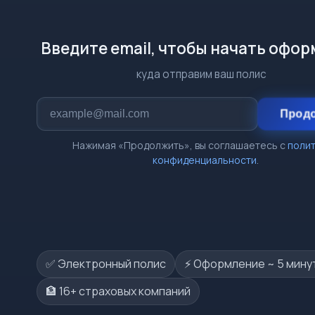
Введите email, чтобы начать офо
куда отправим ваш полис
Прод
Нажимая «Продолжить», вы соглашаетесь с
поли
конфиденциальности
.
✅ Электронный полис
⚡️ Оформление ~ 5 мину
🏦 16+ страховых компаний