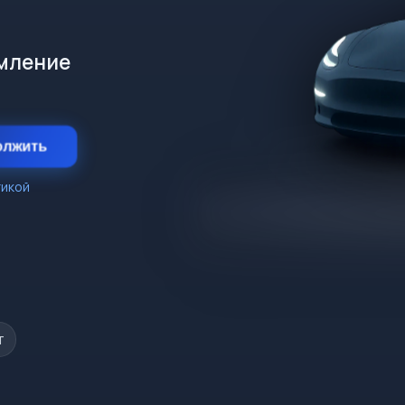
рмление
олжить
тикой
т