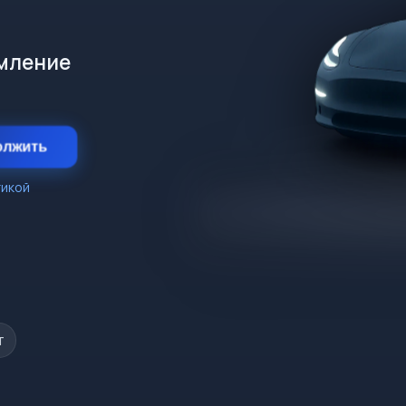
рмление
олжить
тикой
т