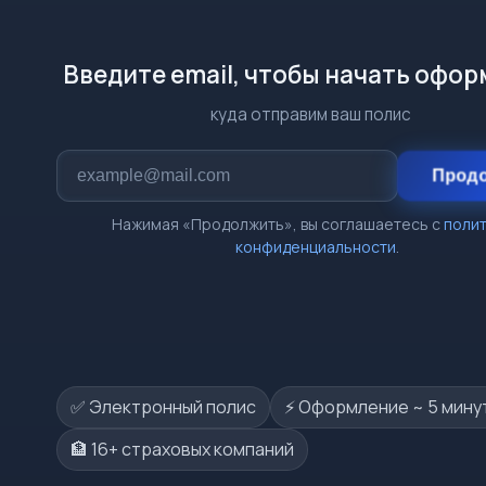
Введите email, чтобы начать офо
куда отправим ваш полис
Прод
Нажимая «Продолжить», вы соглашаетесь с
поли
конфиденциальности
.
✅ Электронный полис
⚡️ Оформление ~ 5 мину
🏦 16+ страховых компаний