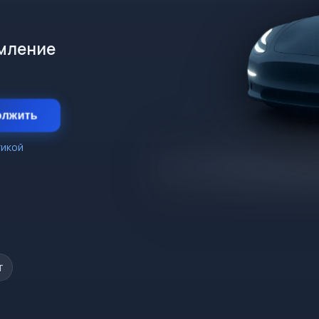
рмление
олжить
тикой
т