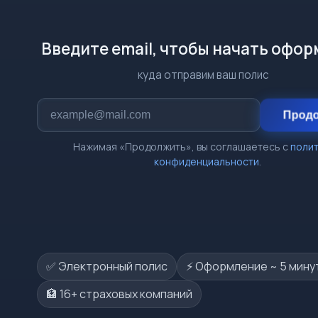
Введите email, чтобы начать офо
куда отправим ваш полис
Прод
Нажимая «Продолжить», вы соглашаетесь с
поли
конфиденциальности
.
✅ Электронный полис
⚡️ Оформление ~ 5 мину
🏦 16+ страховых компаний