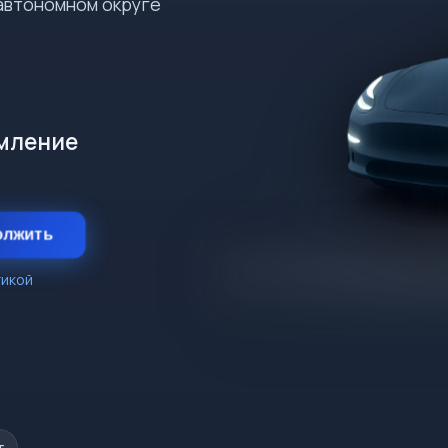
автономном округе
рмление
олжить
тикой