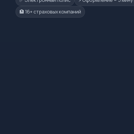
✅ Электронный полис
⚡️ Оформление ~ 5 мину
🏦 16+ страховых компаний